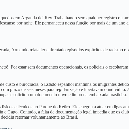
inquedos em Arganda del Rey
. Trabalhando sem qualquer registro ou a
descanso por noite
. Ele permaneceu nessa função por mais de um ano ant
écada, Armando relata ter enfrentado episódios explícitos de racismo e 
metrô
. Por estar sem documentos operacionais, os policiais o escoltara
 de custo e burocracia, o Estado espanhol mantinha os imigrantes detido
 com prazo de seis meses para regularização e libertavam o indivíduo
. 
roupas e solicitou um documento novo e limpo na embaixada brasileira
.
físicos e técnicos no Parque do Retiro
. Ele chegou a atuar em ligas am
in e Gago
. Contudo, a falta de documentação legal impedia que os clube
 decidiu retornar voluntariamente ao Brasil
.