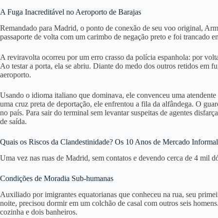
A Fuga Inacreditável no Aeroporto de Barajas
Remandado para Madrid, o ponto de conexão de seu voo original, Arm
passaporte de volta com um carimbo de negação preto e foi trancado e
A reviravolta ocorreu por um erro crasso da polícia espanhola: por vol
Ao testar a porta, ela se abriu
. Diante do medo dos outros retidos em fu
aeroporto
.
Usando o idioma italiano que dominava, ele convenceu uma atendente d
uma cruz preta de deportação, ele enfrentou a fila da alfândega
. O guar
no país
. Para sair do terminal sem levantar suspeitas de agentes disf
de saída
.
Quais os Riscos da Clandestinidade? Os 10 Anos de Mercado Informa
Uma vez nas ruas de Madrid, sem contatos e devendo cerca de 4 mil dó
Condições de Moradia Sub-humanas
Auxiliado por imigrantes equatorianas que conheceu na rua, seu prime
noite, precisou dormir em um colchão de casal com outros seis homens
cozinha e dois banheiros
.