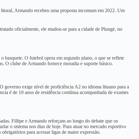
no litoral, Armando recebeu uma proposta incomum em 2022
. Um
tratado oficialmente, ele mudou-se para a cidade de Plungė, no
é o basquete
. O futebol opera em segundo plano, o que se reflete
as
. O clube de Armando fornece moradia e suporte básico
.
 O governo exige nível de proficiência A2 no idioma lituano para a
igência é de 10 anos de residência contínua acompanhada de exames
sadas
. Fillipe e Armando reforçam ao longo do debate que os
rlar o sistema nos dias de hoje
. Para atuar no mercado esportivo
brigatórios para acessar ligas de maior expressão
.