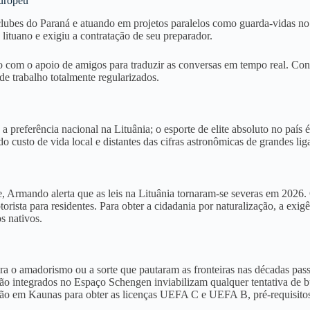
Europeu
clubes do Paraná e atuando em projetos paralelos como guarda-vidas 
e lituano e exigiu a contratação de seu preparador
.
 com o apoio de amigos para traduzir as conversas em tempo real
. Con
de trabalho totalmente regularizados
.
 preferência nacional na Lituânia; o esporte de elite absoluto no país 
do custo de vida local e distantes das cifras astronômicas de grandes lig
, Armando alerta que as leis na Lituânia tornaram-se severas em 2026
.
orista para residentes
. Para obter a cidadania por naturalização, a ex
s nativos
.
era o amadorismo ou a sorte que pautaram as fronteiras nas décadas pas
ão integrados no Espaço Schengen inviabilizam qualquer tentativa de bu
ão em Kaunas para obter as licenças UEFA C e UEFA B, pré-requisitos o