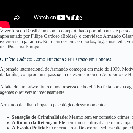
Viver fora do Brasil é um sonho compartilhado por milhares de pessoas,
apresentado por Fillipe Cardoso (Bolder), o convidado Armando César G
exterior sem garantias
. Entre prisões em aeroportos, fugas inacreditáve
resiliência na Europa
.
O Início Caótico: Como Funciona Ser Barrado em Londres
A jornada internacional de Armando começou em maio de 1999
. Moti
da família, comprou uma passagem e desembarcou no Aeroporto de Hea
A falta de um pré-contrato e uma reserva de hotel falsa feita por sua a
agentes o retiveram imediatamente
.
Armando detalha o impacto psicológico desse momento
:
Sensação de Criminalidade:
Mesmo sem ter cometido crimes, o
A Rotina da Retenção:
Ele permaneceu dois dias em um alojame
A Escolta Policial:
O retorno ao avião ocorreu sob escolta policia