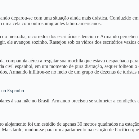
ando deparou-se com uma situação ainda mais drástica
. Conduzido em 
m uma cela com outros imigrantes latino-americanos
.
ta do meio-dia, o corredor dos escritórios silenciou e Armando percebe
gir, ele avançou sozinho
. Rastejou sob os vidros dos escritórios vazios
a companhia aérea a resgatar sua mochila que estava despachada para 
da civil espanhol, em um momento de pura distração, sequer folheou o d
arçados, Armando infiltrou-se no meio de um grupo de dezenas de turist
l na Espanha
lares à sua mãe no Brasil, Armando precisou se submeter a condições e
iro alojamento foi um estúdio de apenas 30 metros quadrados na estaç
. Mais tarde, mudou-se para um apartamento na estação de Pacífico qu