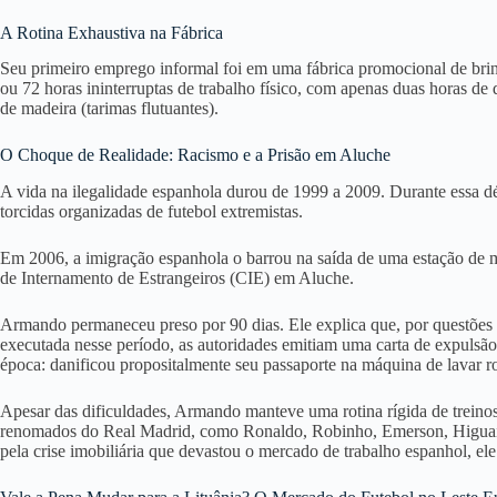
A Rotina Exhaustiva na Fábrica
Seu primeiro emprego informal foi em uma fábrica promocional de br
ou 72 horas ininterruptas de trabalho físico, com apenas duas horas de 
de madeira (tarimas flutuantes)
.
O Choque de Realidade: Racismo e a Prisão em Aluche
A vida na ilegalidade espanhola durou de 1999 a 2009
. Durante essa d
torcidas organizadas de futebol extremistas
.
Em 2006, a imigração espanhola o barrou na saída de uma estação de 
de Internamento de Estrangeiros (CIE) em Aluche
.
Armando permaneceu preso por 90 dias
. Ele explica que, por questões
executada nesse período, as autoridades emitiam uma carta de expulsão
época: danificou propositalmente seu passaporte na máquina de lavar 
Apesar das dificuldades, Armando manteve uma rotina rígida de treinos 
renomados do Real Madrid, como Ronaldo, Robinho, Emerson, Higua
pela crise imobiliária que devastou o mercado de trabalho espanhol, ele