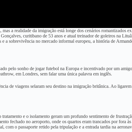
 mas a realidade da imigração está longe dos cenários romantizados exi
onçalves, curitibano de 53 anos e atual treinador de goleiros na Lituâ
is e a sobrevivência no mercado informal europeu, a história de Armando 
vado pelo sonho de jogar futebol na Europa e incentivado por um amigo
throw, em Londres, sem falar uma única palavra em inglês
.
gência de viagens selaram seu destino na imigração britânica
. Ao ligarem
 tratamento e o isolamento geram um profundo sentimento de frustraçã
nto fechado no aeroporto, onde os quartos eram trancados por fora às
l, com o passaporte retido pela tripulação e a entrada tardia na aeronav