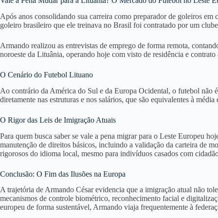
Vale a Pena Mudar para a Lituânia? O Mercado do Futebol no Leste 
Após anos consolidando sua carreira como preparador de goleiros em 
goleiro brasileiro que ele treinava no Brasil foi contratado por um club
Armando realizou as entrevistas de emprego de forma remota, contando
noroeste da Lituânia, operando hoje com visto de residência e contrato 
O Cenário do Futebol Lituano
Ao contrário da América do Sul e da Europa Ocidental, o futebol não é a
diretamente nas estruturas e nos salários, que são equivalentes à média 
O Rigor das Leis de Imigração Atuais
Para quem busca saber se vale a pena migrar para o Leste Europeu hoje
manutenção de direitos básicos, incluindo a validação da carteira de mot
rigorosos do idioma local, mesmo para indivíduos casados com cidadão
Conclusão: O Fim das Ilusões na Europa
A trajetória de Armando César evidencia que a imigração atual não tol
mecanismos de controle biométrico, reconhecimento facial e digitalizaç
europeu de forma sustentável, Armando viaja frequentemente à federaç