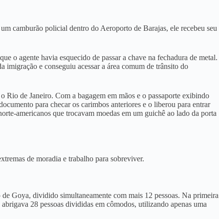
um camburão policial dentro do Aeroporto de Barajas, ele recebeu seu
u que o agente havia esquecido de passar a chave na fechadura de metal
.
 da imigração e conseguiu acessar a área comum de trânsito do
o Rio de Janeiro
. Com a bagagem em mãos e o passaporte exibindo
ocumento para checar os carimbos anteriores e o liberou para entrar
as norte-americanos que trocavam moedas em um guichê ao lado da porta
xtremas de moradia e trabalho para sobreviver
.
ão de Goya, dividido simultaneamente com mais 12 pessoas
. Na primeira
e abrigava 28 pessoas divididas em cômodos, utilizando apenas uma