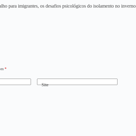
o para imigrantes, os desafios psicológicos do isolamento no inverno bá
com
*
Site