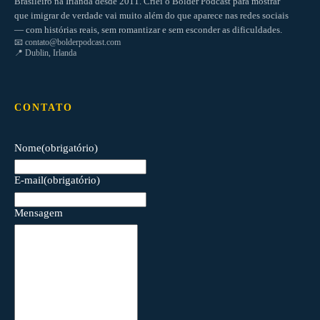
Brasileiro na Irlanda desde 2011. Criei o Bolder Podcast para mostrar
que imigrar de verdade vai muito além do que aparece nas redes sociais
— com histórias reais, sem romantizar e sem esconder as dificuldades.
📧
contato@bolderpodcast.com
📍 Dublin, Irlanda
CONTATO
Nome
(obrigatório)
E-mail
(obrigatório)
Mensagem