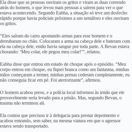
Ela disse que as pessoas ouviram os gritos e viram as duas correndo
atrás do homem, o que levou mais pessoas a saírem para ver o que
estava acontecendo. Segundo Eabha, a situação só teve um desfecho
rápido porque havia policiais próximos a um semáforo e eles ouviram
os gritos.
“Eles saíram do carro apontando armas para esse homem e o
derrubaram no chão. Colocaram a arma na cabeça dele e bateram com
ela na cabeça dele, então havia sangue por toda parte. A Bevan estava
chorando: ‘Meu colar, ele pegou meu colar!’”, relatou.
Eabha disse que entrou em estado de choque após o episódio. “Meu
corpo entrou em choque, eu fiquei branca como um fantasma, minhas
mãos começaram a tremer, minhas pernas cederam completamente, eu
não conseguia ficar em pé. Foi aterrorizante”, afirmou.
O homem acabou preso, e a polícia local informou às irmãs que ele
provavelmente seria levado para a prisão. Mas, segundo Bevan, o
trauma não terminou ali.
Ela contou que precisou ir à delegacia para prestar depoimento e
acabou entrando, sem saber, na mesma viatura em que o agressor
estava sendo transportado.