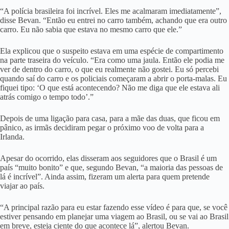
“A polícia brasileira foi incrível. Eles me acalmaram imediatamente”,
disse Bevan. “Então eu entrei no carro também, achando que era outro
carro. Eu não sabia que estava no mesmo carro que ele.”
Ela explicou que o suspeito estava em uma espécie de compartimento
na parte traseira do veículo. “Era como uma jaula. Então ele podia me
ver de dentro do carro, o que eu realmente não gostei. Eu só percebi
quando saí do carro e os policiais começaram a abrir o porta-malas. Eu
fiquei tipo: ‘O que está acontecendo? Não me diga que ele estava ali
atrás comigo o tempo todo’.”
Depois de uma ligação para casa, para a mãe das duas, que ficou em
pânico, as irmãs decidiram pegar o próximo voo de volta para a
Irlanda.
Apesar do ocorrido, elas disseram aos seguidores que o Brasil é um
país “muito bonito” e que, segundo Bevan, “a maioria das pessoas de
lá é incrível”. Ainda assim, fizeram um alerta para quem pretende
viajar ao país.
“A principal razão para eu estar fazendo esse vídeo é para que, se você
estiver pensando em planejar uma viagem ao Brasil, ou se vai ao Brasil
em breve, esteja ciente do que acontece lá”, alertou Bevan.