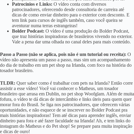
Patrocínios e Links:
O vídeo conta com diversos
patrocinadores, oferecendo desde consultoria de carreira até
dicas de como enviar dinheiro para o exterior com desconto. E
tem link para cursos de inglês também, caso você queira se
aventurar numa terras estrangeiras!
Bolder Podcast:
O vídeo é uma produção do Bolder Podcast,
que traz histórias inspiradoras de brasileiros vivendo no exterior.
Vale a pena dar uma olhada no canal deles para mais conteúdo.
Passo a Passo (não se aplica, pois não é um tutorial ou receita):
O
vídeo não apresenta um passo a passo, mas sim um acompanhamento
do dia de trabalho em um pet shop na Irlanda, com foco na história do
tosador brasileiro.
TLDR:
Quer saber como é trabalhar com pets na Irlanda? Então corre
assistir a esse vídeo! Você vai conhecer o Matheus, um tosador
brasileiro que arrasa em Dublin, no pet shop Woofglam. Além de muita
fofura, o vídeo te dá dicas de intercâmbio e links úteis para quem quer
morar fora do Brasil. Se liga nos patrocinadores, que oferecem várias
oportunidades, e não esquece de se inscrever no Bolder Podcast pra
mais histórias inspiradoras! Tem até dicas para aprender inglês, enviar
dinheiro para fora e até fazer faculdade na Irlanda! Ah, e tem links do
instagram do Matheus e do Pet shop! Se prepare para muita inspiração
e dicas de ouro!