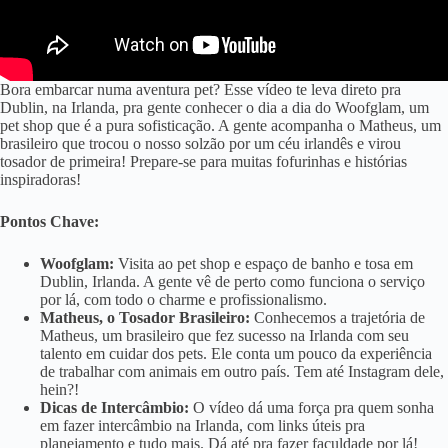
Bora embarcar numa aventura pet? Esse vídeo te leva direto pra
Dublin, na Irlanda, pra gente conhecer o dia a dia do Woofglam, um
pet shop que é a pura sofisticação. A gente acompanha o Matheus, um
brasileiro que trocou o nosso solzão por um céu irlandês e virou
tosador de primeira! Prepare-se para muitas fofurinhas e histórias
inspiradoras!
Pontos Chave:
Woofglam:
Visita ao pet shop e espaço de banho e tosa em
Dublin, Irlanda. A gente vê de perto como funciona o serviço
por lá, com todo o charme e profissionalismo.
Matheus, o Tosador Brasileiro:
Conhecemos a trajetória de
Matheus, um brasileiro que fez sucesso na Irlanda com seu
talento em cuidar dos pets. Ele conta um pouco da experiência
de trabalhar com animais em outro país. Tem até Instagram dele,
hein?!
Dicas de Intercâmbio:
O vídeo dá uma força pra quem sonha
em fazer intercâmbio na Irlanda, com links úteis pra
planejamento e tudo mais. Dá até pra fazer faculdade por lá!