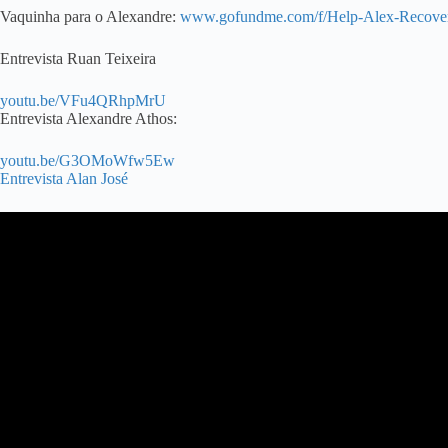
Vaquinha para o Alexandre:
www.gofundme.com/f/Help-Alex-Recover-
Entrevista Ruan Teixeira
youtu.be/VFu4QRhpMrU
Entrevista Alexandre Athos:
youtu.be/G3OMoWfw5Ew
Entrevista Alan José