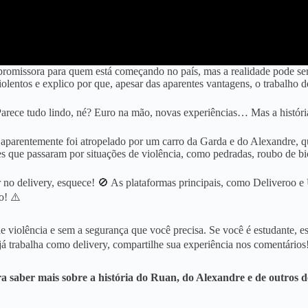
romissora para quem está começando no país, mas a realidade pode ser 
iolentos e explico por que, apesar das aparentes vantagens, o trabalho 
🇪 Parece tudo lindo, né? Euro na mão, novas experiências… Mas a histó
e aparentemente foi atropelado por um carro da Garda e do Alexandre, 
ies que passaram por situações de violência, como pedradas, roubo de bic
 no delivery, esquece! 🚫 As plataformas principais, como Deliveroo e 
o! ⚠️
de violência e sem a segurança que você precisa. Se você é estudante, 
á trabalha como delivery, compartilhe sua experiência nos comentários!
pra saber mais sobre a história do Ruan, do Alexandre e de outros 