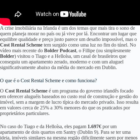
A crise imobiliária na Irlanda é um dos temas que mais tira o sono de
quem planeja morar no país ou já vive por lá. Encontrar um lugar que
equilibre qualidade e preço justo parece um desafio impossível, mas o
Cost Rental Scheme
tem surgido como uma luz no fim do túnel. No
vídeo mais recente do
Bolder Podcast
, o Fillipe (ou simplesmente
Bolder
) visitou o Tiago e a Helloísa, um casal de brasileiros que
conseguiu um apartamento zerado, moderno e com um aluguel
significativamente abaixo da média do mercado em Dublin.
O que é o Cost Rental Scheme e como funciona?
O
Cost Rental Scheme
é um programa do governo irlandês focado
em oferecer aluguéis baseados no custo real de construção e gestão do
imóvel, sem a margem de lucro típica do mercado privado
. Isso resulta
em valores cerca de 25% a 30% menores do que os praticados por
proprietários particulares
.
No caso do Tiago e da Helloísa, eles pagam
1.697€
por um
apartamento de dois quartos em Santry (Dublin 9). Para se ter uma
ideia, imóveis similares na mesma região dificilmente saem por menos