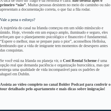
A dica de ouro do Tiago e da Helloísa é clara:
não desista após o
primeiro “não”
. Muitas pessoas desistem no meio do caminho ou não
apresentam a documentação correta, o que faz a fila rodar.
Vale a pena o esforço?
A trajetória do casal na Irlanda começou em um sótão minúsculo e
úmido. Hoje, vivendo em um espaço amplo, iluminado e seguro, eles
reforçam que o planejamento psicológico e financeiro é fundamental.
“Espere o melhor, mas se prepare para o pior”, aconselhou Helloísa,
lembrando que a vida de imigrante tem momentos de desespero antes
das conquistas.
Se você está na Irlanda ou planeja vir, o
Cost Rental Scheme
é uma
opção real que demanda paciência e organização burocrática, mas que
entrega uma qualidade de vida incomparável para os padrões de
aluguel em Dublin.
Assista ao vídeo completo no canal Bolder Podcast para conferir o
tour detalhado pelo apartamento e mais dicas sobre imigração!