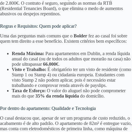
de 2.800€. O contrato é seguro, seguindo as normas da RTB
(Residential Tenancies Board), o que elimina o medo de aumentos
abusivos ou despejos repentinos.
Regras e Requisitos: Quem pode aplicar?
Uma das perguntas mais comuns que o
Bolder
fez ao casal foi sobre
quem tem direito a esse benefício. Existem critérios bem específicos:
Renda Máxima:
Para apartamentos em Dublin, a renda líquida
anual do casal (ou de todos os adultos que morarão na casa) não
pode ultrapassar
66.000€
.
Visto e Trabalho:
É obrigatório ter um visto de residente (como
Stamp 1 ou Stamp 4) ou cidadania europeia. Estudantes com
visto Stamp 2 não podem aplicar, pois é necessário estar
trabalhando e comprovar renda através de payslips.
Taxa de Esforço:
O valor do aluguel não pode comprometer
mais do que
35% da renda líquida
do domicílio.
Por dentro do apartamento: Qualidade e Tecnologia
O casal destacou que, apesar de ser um programa de custo reduzido, o
acabamento é de alto padrão. O apartamento de 82m² é entregue vazio,
mas conta com eletrodomésticos de primeira linha, como máquina de