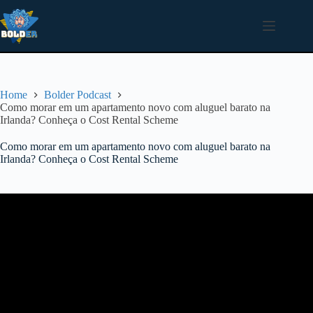
Pular
para
o
conteúdo
Home
Bolder Podcast
Como morar em um apartamento novo com aluguel barato na
Irlanda? Conheça o Cost Rental Scheme
Como morar em um apartamento novo com aluguel barato na
Irlanda? Conheça o Cost Rental Scheme