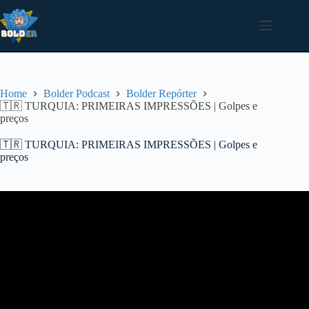
Pular
para
o
conteúdo
Home
Bolder Podcast
Bolder Repórter
🇹🇷 TURQUIA: PRIMEIRAS IMPRESSÕES | Golpes e
preços
🇹🇷 TURQUIA: PRIMEIRAS IMPRESSÕES | Golpes e
preços