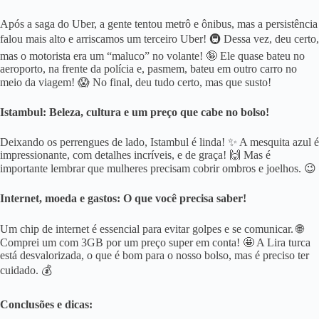
Após a saga do Uber, a gente tentou metrô e ônibus, mas a persistência
falou mais alto e arriscamos um terceiro Uber! 🚇 Dessa vez, deu certo,
mas o motorista era um “maluco” no volante! 🤪 Ele quase bateu no
aeroporto, na frente da polícia e, pasmem, bateu em outro carro no
meio da viagem! 😱 No final, deu tudo certo, mas que susto!
Istambul: Beleza, cultura e um preço que cabe no bolso!
Deixando os perrengues de lado, Istambul é linda! ✨ A mesquita azul é
impressionante, com detalhes incríveis, e de graça! 🙌 Mas é
importante lembrar que mulheres precisam cobrir ombros e joelhos. 😉
Internet, moeda e gastos: O que você precisa saber!
Um chip de internet é essencial para evitar golpes e se comunicar. 🌐
Comprei um com 3GB por um preço super em conta! 🤩 A Lira turca
está desvalorizada, o que é bom para o nosso bolso, mas é preciso ter
cuidado. 💰
Conclusões e dicas: