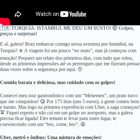
🇹🇷 TURQUIA: ISTAMBUL ME DEU UM SUSTO! 🤯 Golpes,
preços e surpresas!
E aí, galera! Bora embarcar comigo nessa aventura por Istambul, na
Turquia? ✈️ A viagem foi um pouco “no susto”, mas já começou com
emoção! Preparei um relato dos primeiros dias, com tudo que rolou,
desde as primeiras impressões até os perrengues que me fizeram pensar
duas vezes sobre a segurança por aqui. 🤨
Comida barata e deliciosa, mas cuidado com os golpes!
Comecei meu tour gastronômico com um “Menemen”, um prato turco
que me conquistou! 😋 Por 175 liras (uns 5 euros), a gente comeu bem
e barato. Mas logo na primeira experiência com Uber, a saga começou!
🚖 Fiquei esperto e não caí em um golpe no aeroporto, mas a galera
precisa ficar ligada! Eles tentam te levar para outro lugar, te
convencendo com um “bro, come, bro”. 😩
Uber, metrô e ônibus: Uma mistura de emoções!